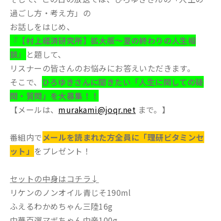
過ごし方・考え方」の
お話しをはじめ、
『【村上経済研究所】拡大版～夏の終わりの人生相
談』
と題して、
リスナーの皆さんのお悩みにお答えいただきます。
そこで、
ひろゆきさんに聞きたい「人生に関しての疑
問・質問」を大募集！！
【メールは、
murakami@joqr.net
まで。】
番組内で
メールを読まれた方全員に「理研ビタミンセ
ット」
をプレゼント！
セットの中身はコチラ↓
リケンのノンオイル青じそ190ml
ふえるわかめちゃん三陸16g
中華百選マボちゃん中辛100g