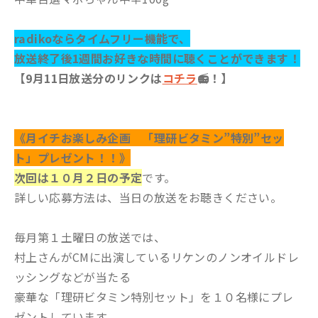
radikoならタイムフリー機能で、
放送終了後1週間お好きな時間に聴くことができます！
【9月11日放送分のリンクは
コチラ
📻！】
《月イチお楽しみ企画 「理研ビタミン”特別”セッ
ト」プレゼント！！》
次回は１０月２日の予定
です。
詳しい応募方法は、当日の放送をお聴きください。
毎月第１土曜日の放送では、
村上さんがCMに出演しているリケンのノンオイルドレ
ッシングなどが当たる
豪華な「理研ビタミン特別セット」を１０名様にプレ
ゼントしています。