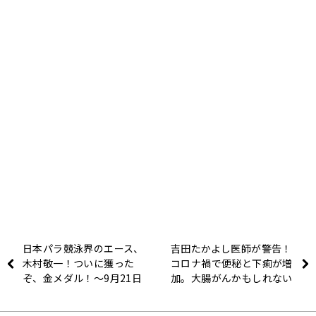
日本パラ競泳界のエース、
吉田たかよし医師が警告！
木村敬一！ついに獲った
コロナ禍で便秘と下痢が増
ぞ、金メダル！～9月21日
加。大腸がんかもしれない
ニュースワイド
ので注意～ニュースワイド
SAKIDORI！
SAKIDORI