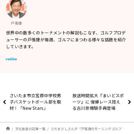
戸張捷
世界中の数多くのトーナメントの解説もこなす、ゴルフプロデ
ューサーの戸張捷が毎週、ゴルフにまつわる様々な話題を紹介
していきます。
さいたま市立宮原中学校男
放送時間拡大『まいどスポ
子バスケットボール部を取
ーツ』に 復帰レース控え
材！「New Stars」
る古川奈穂騎手再登場
#16（9月26日放送分）
文化放送の記事一覧
さだまさしさんが「戸張捷のモーニングゴルフ」に10月2日サプライズ出演！