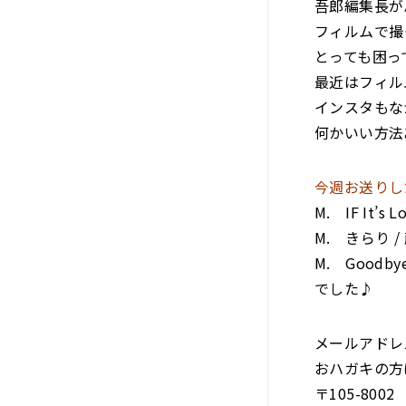
吾郎編集長が
フィルムで撮
とっても困っ
最近はフィル
インスタもな
何かいい方法
今週お送りし
M.
IF It’s L
M.
きらり
/
M.
Goodbye 
でした♪
メールアドレ
おハガキの方
〒
105-8002