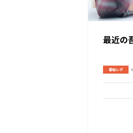
最近の
番組レポ
9