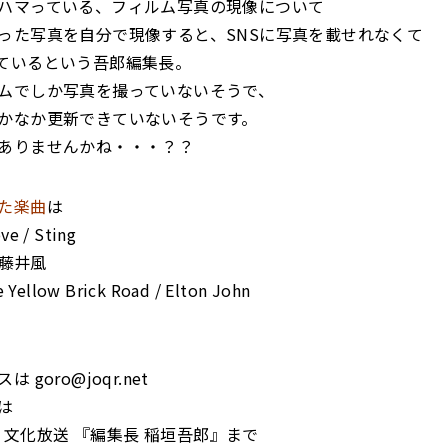
ハマっている、フィルム写真の現像について
った写真を自分で現像すると、SNSに写真を載せれなくて
ているという吾郎編集長。
ムでしか写真を撮っていないそうで、
かなか更新できていないそうです。
ありませんかね・・・？？
た楽曲
は
ove
/ Sting
 藤井風
Yellow Brick Road
/ Elton John
スは
goro@joqr.net
は
文化放送 『編集長 稲垣吾郎』まで