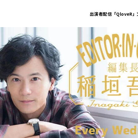
出演者
配信「QloveR」