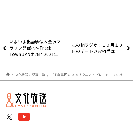
いよいよ出雲駅伝＆金沢マ
志の輔ラジオ：１０月１０
ラソン開催へ～Track
日のデートのお相手は
Town JPN第78回2021年
10月8日
文化放送の記事一覧
「千倉真理 ミスDJリクエストパレード」10/3 オンエアリスト