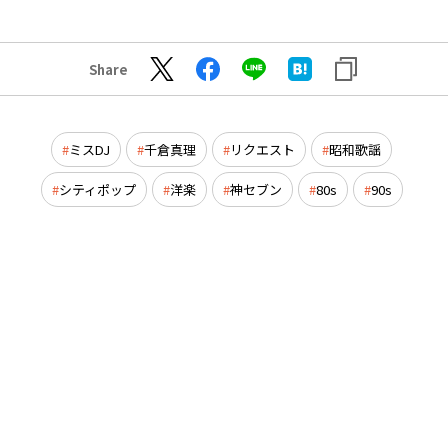
Share
ミスDJ
千倉真理
リクエスト
昭和歌謡
シティポップ
洋楽
神セブン
80s
90s