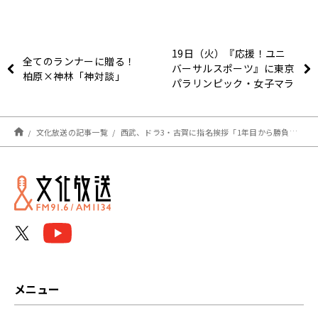
19日（火）『応援！ユニ
全てのランナーに贈る！
バーサルスポーツ』に東京
柏原×神林「神対談」
パラリンピック・女子マラ
ソン金メダリストの道下美
里選手が登場！～『斉藤一
美ニュースワイドＳＡＫＩ
文化放送の記事一覧
西武、ドラ3・古賀に指名挨拶「1年目から勝負したい」目標は”打てる捕手”の森(ライオンズナイター)
ＤＯＲＩ』
メニュー