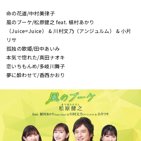
命の花道/中村美律子
風のブーケ/松原健之 feat. 植村あかり
（Juice=Juice） & 川村文乃（アンジュルム） & 小片
リサ
孤独の歌姫/田中あいみ
本気で惚れた/真田ナオキ
恋いちもんめ/多岐川舞子
夢に酔わせて/香西かおり