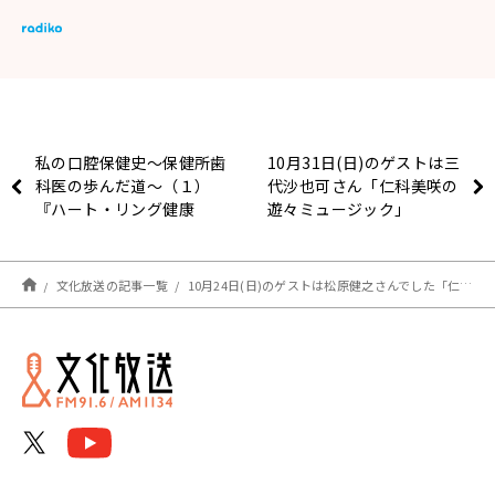
私の口腔保健史～保健所歯
10月31日(日)のゲストは三
科医の歩んだ道～（１）
代沙也可さん「仁科美咲の
『ハート・リング健康
遊々ミュージック」
Radio～認知症と手をつな
ごう〜 』
文化放送の記事一覧
10月24日(日)のゲストは松原健之さんでした「仁科美咲の遊々ミュージック」