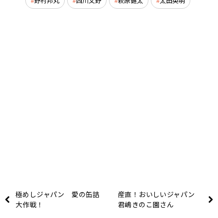
野村邦丸
西川文野
萩原健太
太田英明
極めしジャパン 愛の缶詰
産直！おいしいジャパン
大作戦！
君嶋きのこ園さん