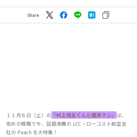
Share
１１月６日（土）の
『村上信五くんと経済クン』
は、
攻めの戦略で今、話題沸騰の LCC・ローコスト航空会
社の Peach を大特集！