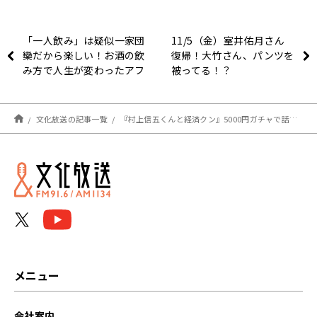
「一人飲み」は疑似一家団
11/5（金）室井佑月さん
欒だから楽しい！お酒の飲
復帰！大竹さん、パンツを
み方で人生が変わったアフ
被ってる！？
ロの元新聞記者が作法を解
説～11月5日「くにまるジ
ャパン極」
文化放送の記事一覧
『村上信五くんと経済クン』5000円ガチャで話題の航空会社『Peach』を大特集！
メニュー
会社案内