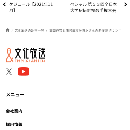
ケジュール【2021年11
ペシャル 第５３回全日本
月】
大学駅伝対校選手権大会
実況中継
文化放送の記事一覧
高田純次＆浦沢直樹が浦沢さんの新作読切について語る 〜10月31日「純次と直樹」
メニュー
会社案内
採用情報