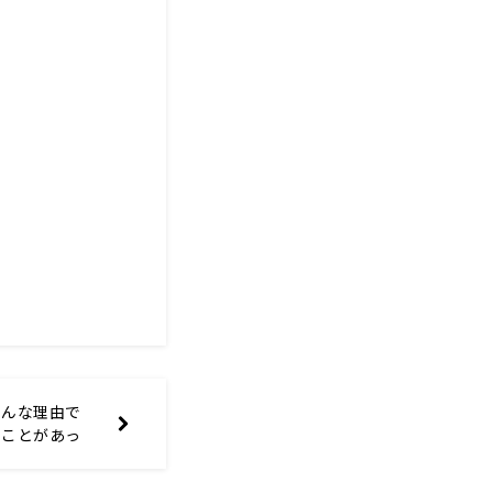
こんな理由で
ることがあっ
『別れない理
12月3日