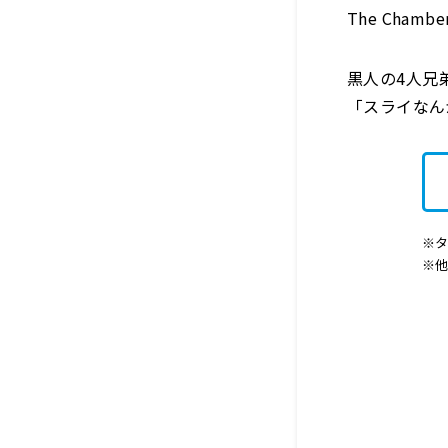
The Chamber
黒人の4人兄
「スライなん
※タ
※