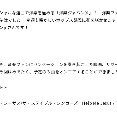
シャルな選曲で洋楽を極める「洋楽ジャパンⅩ」！ 洋楽フ
沙汰でした。 今週も懐かしいポップス談義に花を咲かせます
jr.さんです！
き、音楽ファンにセンセーションを巻き起こした映画、サマ
今回はめでたく、予定の３曲をオンエアすることができまし
ト＊
ーザス/ザ・ステイプル・シンガーズ Help Me Jesus / The