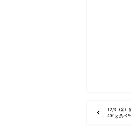
12/3（金
400ｇ食べ
ん驚き！！