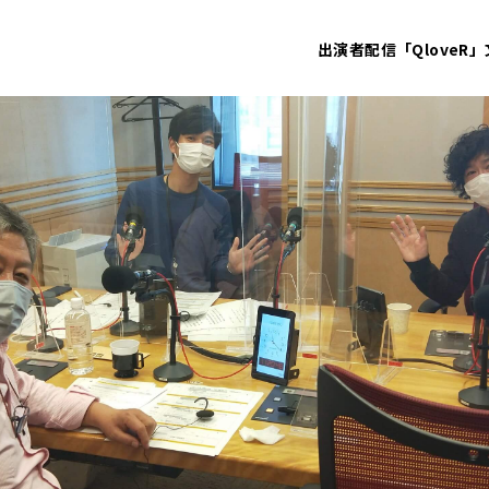
出演者
配信「QloveR」