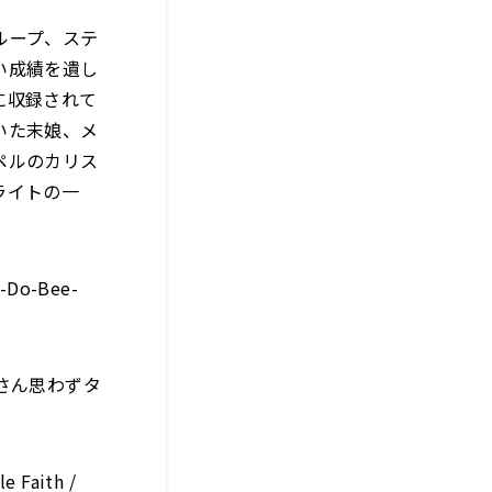
ループ、ステ
い成績を遺し
に収録されて
いた末娘、メ
ペルのカリス
ライトの一
o-Bee-
さん思わずタ
aith /