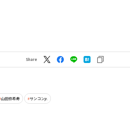
Share
山田弥希寿
サンコンjr.