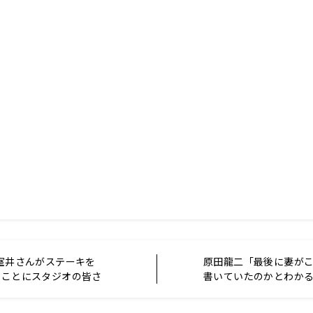
）室井さんがステーキを
原田龍二「最後に妻が
たことにスタジオの皆さ
書いていたのかとわか
た」妻・愛さんが書籍
由』を書いた理由とは〜