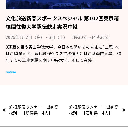
文化放送新春スポーツスペシャル 第102回東京箱
根間往復大学駅伝競走実況中継
2026年1月2日（金）・3日（土） 7時30分～14時30分
3連覇を狙う青山学院大学、全日本の勢いそのままに“二冠”へ
挑む駒澤大学、歴代最強クラスで初優勝に挑む國學院大學、30
年ぶりの王座奪還を期す中央大学、そして在感…
箱根駅伝ランナー 出身高
箱根駅伝ランナー 出身高
校別 【新潟県 4人】
校別 【石川県 4人】