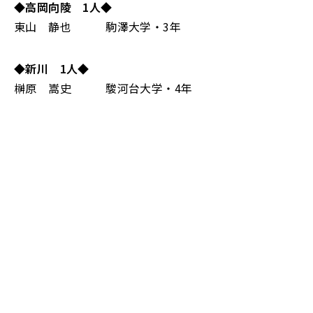
◆高岡向陵 1人◆
東山 静也 駒澤大学・3年
◆
新川 1人
◆
榊原 嵩史 駿河台大学・4年