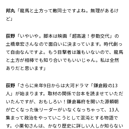
邦丸
「龍馬と土方って敵同士ですよね。無理があるけ
ど」
荻野
「いやいや。脚本は映画「超高速！参勤交代」の
土橋章宏さんなので面白いに決まっています。時代劇っ
て自由なんですよ。もう目撃者は誰もいないので、龍馬
と土方が相棒でも知り合いでもいいじゃん。私は全然
ありだと思います」
荻野
「さらに来年9日からは大河ドラマ「鎌倉殿の13
人」が始まります。取材の関係で台本を読ませていただ
いたんですが、おもしろい！鎌倉幕府を開いた源頼朝
が亡くなった後リーダーがいなくなっちゃって、13人
集まって政治をやっていこうとして混沌とする物語で
す。小栗旬さんは、かなり歴史に詳しい人しか知らない