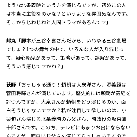
ような北条義時という方を演じるですが、初めこの人
は本当に主役なのかな？というような雰囲気なんです。
そこからじわじわと人間ドラマがあるんです」
邦丸
「脚本が三谷幸喜さんだから、いわゆる三谷劇場
でしょ？1つの舞台の中で、いろんな人が入り混じっ
て、疑心暗鬼があって、策略があって、誤解があって、
そういう感じですかね？」
荻野
「おっしゃる通り！頼朝は大泉洋さん、源義経は
菅田将暉さんが演じています。歴史的には頼朝が義経を
討つんですが、大泉さんが頼朝をどう演じるのか、面
白そうじゃないですか？私が注目して欲しいのは、小
栗旬さん演じる北条義時のお父さん、時政役の坂東彌
十郎さんです。この方、テレビにあまりお出にならない
んですが、面白いお父さん演じてらっしゃいますので