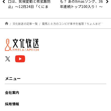
口は、気候変動と核拡散防
も？ あのXmasソング、36
止」～12月24日「くにま
年連続トップ100入り！ ～
るジャパン極」
12月24日「おはよう寺ち
ゃん」
文化放送の記事一覧
龍馬と土方のコンビが事件を推理？ちょんまげファン必聴！2022年のお正月に楽しみたい「時代劇」はコレだ～12月24日「くにまるジャパン極」
メニュー
会社案内
採用情報