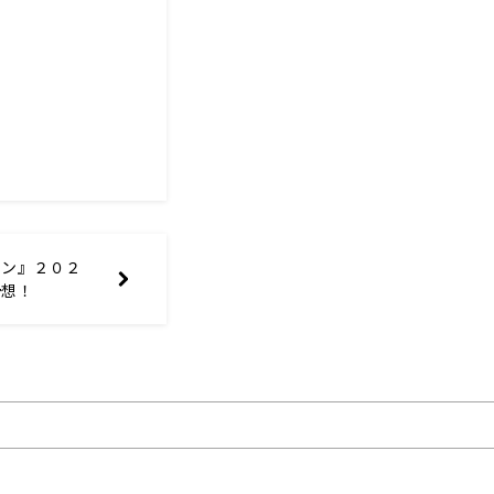
クン』２０２
予想！