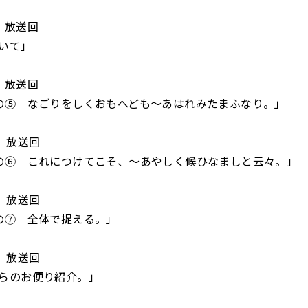
）放送回
いて」
）放送回
の⑤ なごりをしくおもへども～あはれみたまふなり。」
土）放送回
の⑥ これにつけてこそ、～あやしく候ひなましと云々。」
土）放送回
の⑦ 全体で捉える。」
土）放送回
らのお便り紹介。」