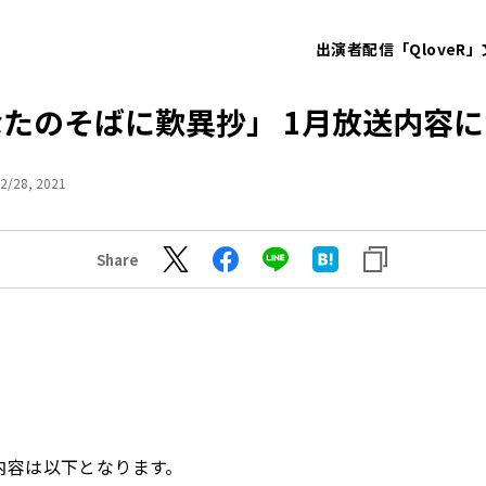
出演者
配信「QloveR」
たのそばに歎異抄」 1月放送内容
2/28, 2021
Share
内容は以下となります。