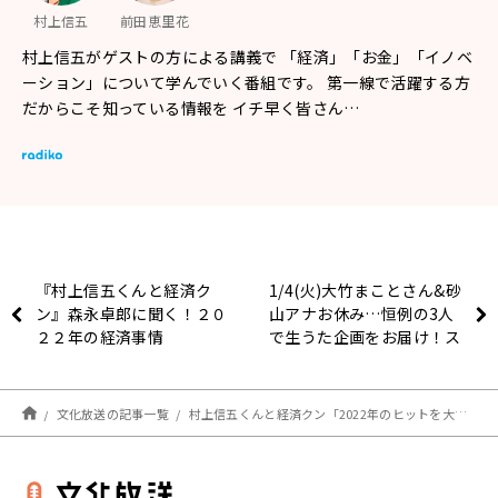
村上信五
前田恵里花
村上信五がゲストの方による講義で 「経済」「お金」「イノベ
ーション」について学んでいく番組です。 第一線で活躍する方
だからこそ知っている情報を イチ早く皆さん…
『村上信五くんと経済ク
1/4(火)大竹まことさん&砂
ン』森永卓郎に聞く！２０
山アナお休み…恒例の3人
２２年の経済事情
で生うた企画をお届け！ス
タジオが夜のスナック
に！？
文化放送の記事一覧
村上信五くんと経済クン「2022年のヒットを大予想！」