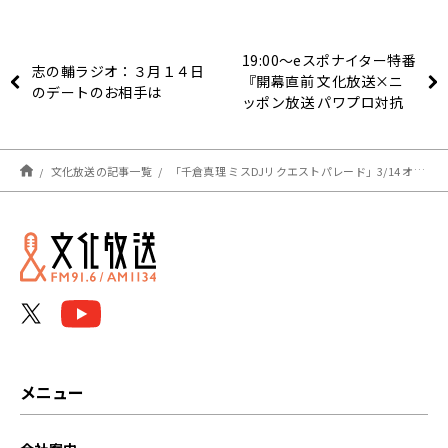
19:00〜eスポナイター特番
志の輔ラジオ：３月１４日
『開幕直前 文化放送×ニ
のデートのお相手は
ッポン放送 パワプロ対抗
戦！』
文化放送の記事一覧
「千倉真理 ミスDJリクエストパレード」3/14 オンエアリスト | 文化放送
メニュー