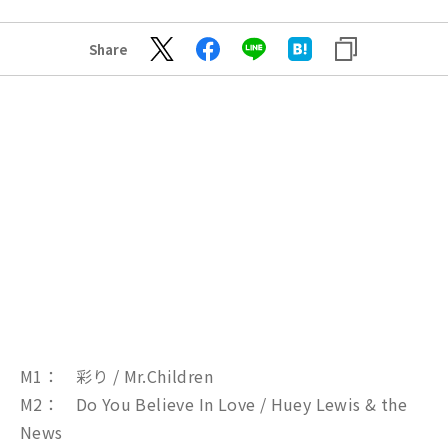
Share
M1： 彩り / Mr.Children
M2： Do You Believe In Love / Huey Lewis & the
News