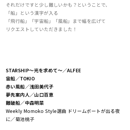
それだけですと少し難しいかも？ということで、
「船」という漢字が入る
「飛行船」「宇宙船」「風船」まで幅を広げて
リクエストしていただきました！
STARSHIP〜光を求めて〜／ALFEE
宙船／TOKIO
赤い風船／浅田美代子
夢先案内人／山口百恵
難破船／中森明菜
Weekly Momoko Style選曲 ドリームボートが出る夜
に／菊池桃子