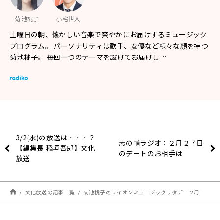
菊池桃子
小宅世人
土曜日の朝、懐かしい音楽で爽やかにお届けするミュージック
プログラム。 パーソナリティは歌手、女優など様々な顔を持つ
菊池桃子。 毎回一つのテーマを設けてお届けし…
3/2(水)の放送は・・・？
志の輔ラジオ：２月２７日
【編集長 稲垣吾郎】文化
のデートのお相手は
放送
文化放送の記事一覧
菊池桃子のライオンミュージックサタデー２月２６日は“船・SHIPソングコレクション”でした！