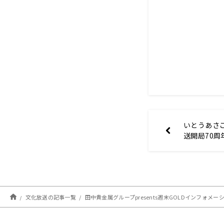
いとうあさ
送開局70周
文化放送の記事一覧
田中貴金属グループpresents週末GOLDインフォメー