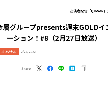
出演者
配信「QloveR」
属グループpresents週末GOLD
ーション！#8（2月27日放送）
オリジナル
2/28, 2022
Share