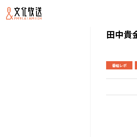
田中貴金
番組レポ