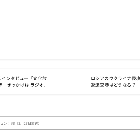
こインタビュー「文化放
ロシアのウクライナ侵
年 きっかけは ラジオ」
返還交渉はどうなる？
ション！#8（2月27日放送）