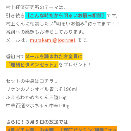
村上経済研究所のテーマは、
引き続き
【こんな時だから明るいお悩み相談】
です。
村上くんに相談したい"明るいお悩み"待ってます！！
番組への感想もお待ちしております。
メールは、
murakami@joqr.net
まで。
番組内で
メールを読まれた方全員に
「理研ビタミンセット」
をプレゼント！
セットの中身はコチラ↓
リケンのノンオイル青じそ190ml
ふえるわかめちゃん三陸16g
中華百選マボちゃん中辛100g
さらに！３月５日の放送では
《月イチお楽しみ企画 「理研ビタミン”特別”セッ