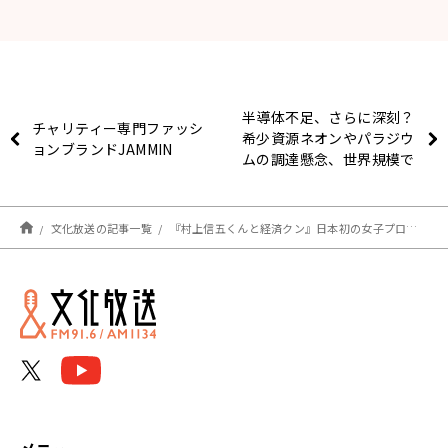
半導体不足、さらに深刻？
チャリティー専門ファッシ
希少資源ネオンやパラジウ
ョンブランドJAMMIN
ムの調達懸念、世界規模で
強まる
文化放送の記事一覧
『村上信五くんと経済クン』日本初の女子プロサッカーリーグ「WEリーグ」の経済