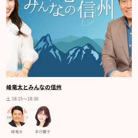
峰竜太とみんなの信州
土 18:15〜18:30
峰竜太
本行慶子