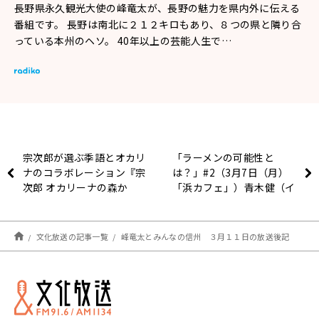
長野県永久観光大使の峰竜太が、長野の魅力を県内外に伝える
番組です。 長野は南北に２１２キロもあり、８つの県と隣り合
っている本州のヘソ。 40年以上の芸能人生で…
宗次郎が選ぶ季語とオカリ
「ラーメンの可能性と
ナのコラボレーション『宗
は？」#2（3月7日（月）
次郎 オカリーナの森か
「浜カフェ」）青木健（イ
ら』
ラストレーター/デザイナ
ー/漫画家） Hey!たくちゃ
ん（タレント/「鬼そば藤
文化放送の記事一覧
峰竜太とみんなの信州 ３月１１日の放送後記
谷」店主）