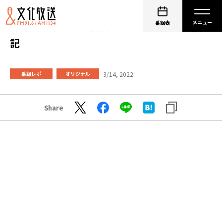
番組表
峰竜太とみんなの信州 ３月１１日の放送後
記
3/14, 2022
番組レポ
オリジナル
Share