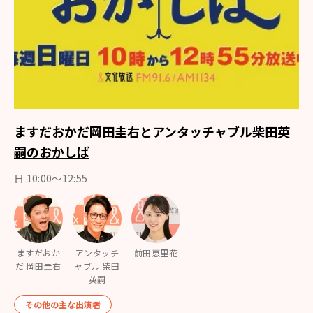
ますだおかだ岡田圭右とアンタッチャブル柴田英
嗣のおかしば
日 10:00～12:55
ますだおか
アンタッチ
前田恵里花
だ 岡田圭右
ャブル 柴田
英嗣
その他の主な出演者