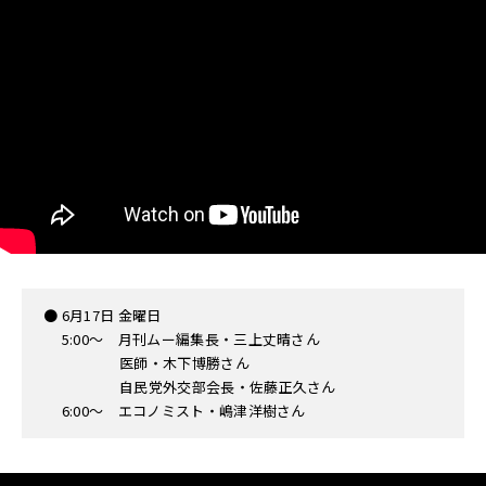
● 6月17日 金曜日
5:00〜 月刊ムー編集長・三上丈晴さん
医師・木下博勝さん
自民党外交部会長・佐藤正久さん
6:00〜 エコノミスト・嶋津洋樹さん