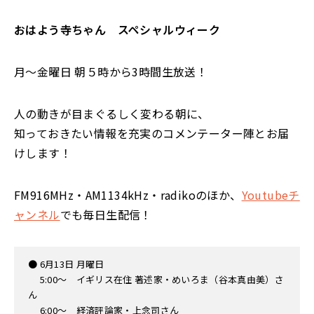
おはよう寺ちゃん スペシャルウィーク
月〜金曜日 朝５時から3時間生放送！
人の動きが目まぐるしく変わる朝に、
知っておきたい情報を充実のコメンテーター陣とお届
けします！
FM916MHz・AM1134kHz・radikoのほか、
Youtubeチ
ャンネル
でも毎日生配信！
● 6月13日 月曜日
5:00〜 イギリス在住 著述家・めいろま（谷本真由美）さ
ん
6:00〜 経済評論家・上念司さん