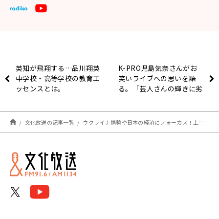
英知が飛翔する…品川翔英
K-PRO児島気奈さんがお
中学校・高等学校の教育エ
笑いライブへの思いを語
ッセンスとは。
る。「芸人さんの輝きに劣
らないキレイな舞台を」
文化放送の記事一覧
ウクライナ情勢や日本の経済にフォーカス！上念司 ・田中秀臣らコメンテーターも登場 【おはよう寺ちゃん】