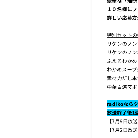
豪華な「理研
１０名様にプ
詳しい応募方
特別セットの
リケンのノン
リケンのノン
ふえるわかめ
わかめスープ
素材力だし本
中華百選マボ
radikoな
放送終了後1
【7月9日放
【7月2日放