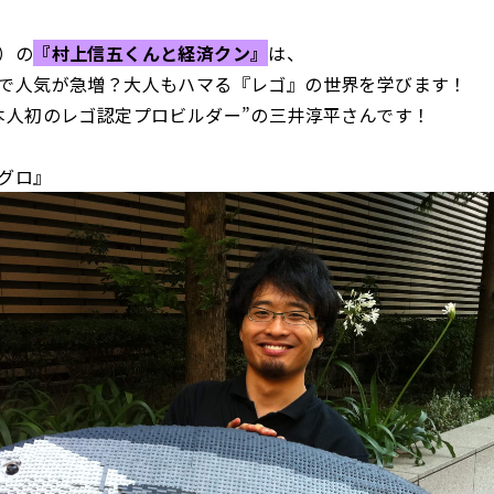
）の
『村上信五くんと経済クン』
は、
で人気が急増？大人もハマる『レゴ』の世界を学びます！
本人初のレゴ認定プロビルダー”の三井淳平さんです！
グロ』