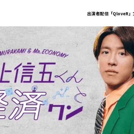
出演者
配信「QloveR」