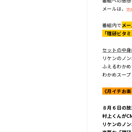
番組への感想
メールは、
mu
番組内で
メー
「理研ビタミ
セットの中身
リケンのノン
ふえるわかめ
わかめスープ
《月イチお楽
８月６日の放
村上くんがC
リケンのノン