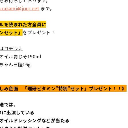
もお待ちしております。
rakami@joqr.net
まで。
ルを読まれた方全員に
ンセット」
をプレゼント！
はコチラ↓
オイル青じそ190ml
ちゃん三陸16g
しみ企画 「理研ビタミン”特別”セット」プレゼント！！》
送では、
Mに出演している
オイルドレッシングなどが当たる