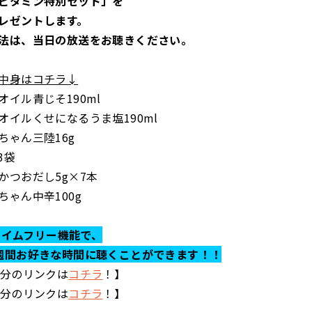
ビタミン特別セット」を
レゼントします。
法は、当日の放送をお聴きください。
中身はコチラ↓
オイル青じそ190ml
オイルくせになるうま塩190ml
ちゃん三陸16g
3袋
かつおだし5g×7本
ちゃん中辛100g
らタイムフリー機能で、
週間お好きな時間に聴くことができます！！
送分のリンクは
コチラ
！】
送分のリンクは
コチラ
！】