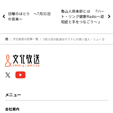
魯山人倶楽部とは 『ハー
日曜のほとり ～7月31日
ト・リング健康Radio～認
の音楽～
知症と手をつなごう〜 』
文化放送の記事一覧
7月31日の放送はゲストにお笑い芸人・ニューヨークの嶋佐和也さん&屋敷裕政さんのおふたりが登場！河井さんの愛のムチに大盛り上がり！『アインシュタイン・山崎紘菜 Heat&Heart!』
メニュー
会社案内