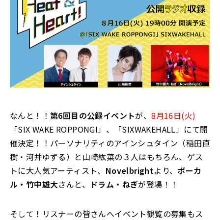
なんと！！
第6回目の公録イベント
が、
8
月
16
日(火)
「
SIX WAKE ROPPONGI
」、「
SIXWAKEHALL
」にて開
催決定！！パーソナリティのアインシュタイン（稲田直
樹・河井ゆずる）と山崎紘菜の３人はもちろん、ゲス
トに大人気アーティスト、
Novelbright
より、
ボーカ
ル・竹中雄大
さんと、
ドラム・ねぎ
が登場！！
そして！リスナーの皆さんへイベント観覧の募集もス