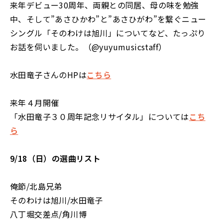
来年デビュー30周年、両親との同居、母の味を勉強
中、そして”あさひかわ”と”あさひがわ”を繋ぐニュー
シングル「そのわけは旭川」についてなど、たっぷり
お話を伺いました。（@yuyumusicstaff）
水田竜子さんのHPは
こちら
来年４月開催
「水田竜子３０周年記念リサイタル」については
こち
ら
9/18（日）の選曲リスト
俺節/北島兄弟
そのわけは旭川/水田竜子
八丁堀交差点/角川博