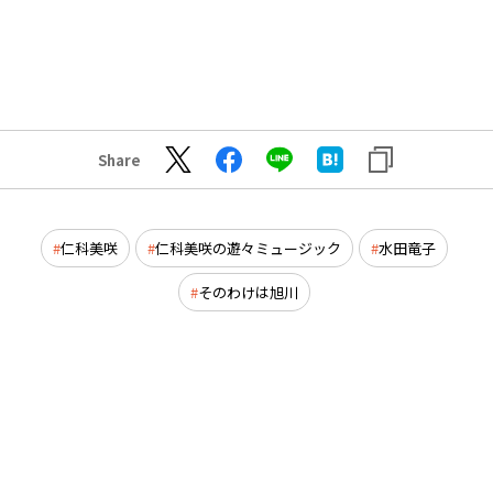
Share
仁科美咲
仁科美咲の遊々ミュージック
水田竜子
そのわけは旭川