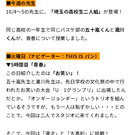
■今週の先生
10/4～5の先生に、
「埼玉の高校生二人組」
が登場！
同じ高校の一年生で同じバスケ部の
五十嵐くん
と
瀧川
くん
が、青春について授業しました。
■火曜日（ナビゲーター：THIS IS パン）
▼5時間目「青春」
この日紹介したのは
「お笑い」！
五十嵐先生と瀧川先生は、先日学校の文化祭の中で行
われたお笑いの大会「U‐1グランプリ」に出場したん
だとか。「オンギージョンギー」というトリオを組ん
でいるそうですが、もう一人は恥ずかしい・・・との
ことで、今回は二人でスタジオに来てくれました。
そこで、今回は「漫才」と「大喜利」に挑戦！