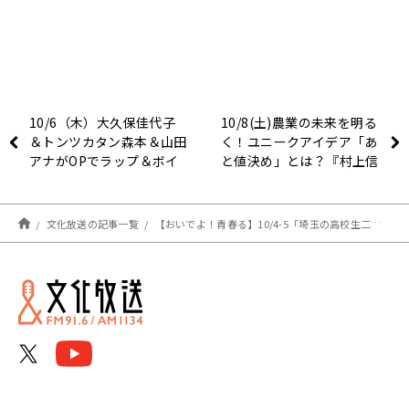
10/6（木）大久保佳代子
10/8(土)農業の未来を明る
＆トンツカタン森本＆山田
く！ユニークアイデア「あ
アナがOPでラップ＆ボイ
と値決め」とは？『村上信
パ！！
五くんと経済クン』
文化放送の記事一覧
【おいでよ！青春る】10/4-5「埼玉の高校生二人組」お笑いから趣味まで！