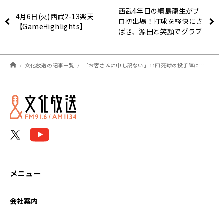
西武4年目の綱島龍生がプ
4月6日(火)西武2-13楽天
ロ初出場！打球を軽快にさ
【GameHighlights】
ばき、源田と笑顔でグラブ
タッチ
文化放送の記事一覧
「お客さんに申し訳ない」14四死球の投手陣に苦言…本日の【#辻コメ】
メニュー
会社案内