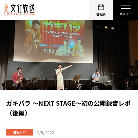
番組表
ガキパラ ～NEXT STAGE～初の公開録音レポ
（後編）
10/9, 2022
番組レポ