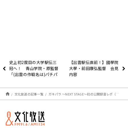
史上初2度目の大学駅伝三
【出雲駅伝直前！】國學院
冠へ！ 青山学院・原監督
大學・前田康弘監督 会見
「(出雲の作戦名は)パチパ
内容
チ大作戦！！」
文化放送の記事一覧
ガキパラ ～NEXT STAGE～初の公開録音レポ（後編）