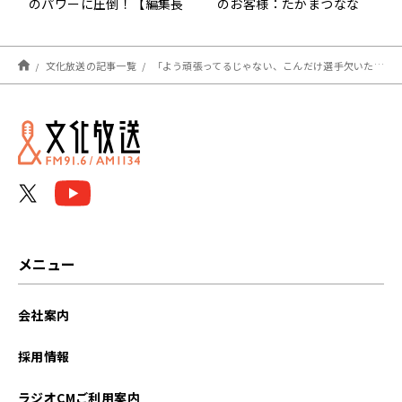
のパワーに圧倒！【編集長
のお客様：たかまつなな
稲垣吾郎】文化放送
さん
文化放送の記事一覧
「よう頑張ってるじゃない、こんだけ選手欠いた中で上出来ですよ」…本日の【#辻コメ】
メニュー
会社案内
採用情報
ラジオCMご利用案内