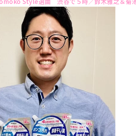
 Momoko Style選曲 渋谷で５時／鈴木雅之＆菊