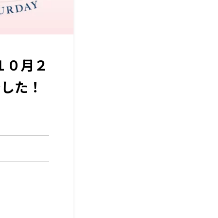
１０月２
でした！