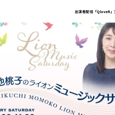
出演者
配信「QloveR」