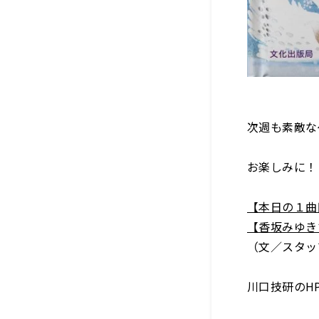
次週も素敵な
お楽しみに！ 
【本日の１
【香坂みゆ
（文／スタッ
川口技研の