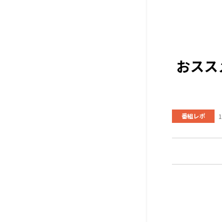
おスス
番組レポ
1