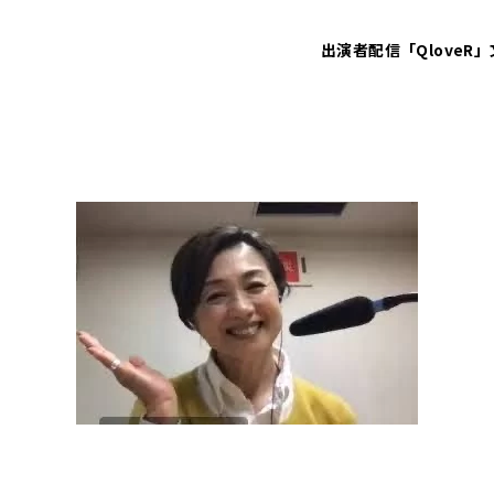
出演者
配信「QloveR」