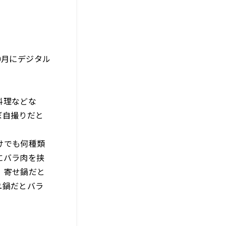
10月にデジタル
料理などな
ぼ自撮りだと
けでも何種類
にバラ肉を挟
、寄せ鍋だと
ユ鍋だとバラ