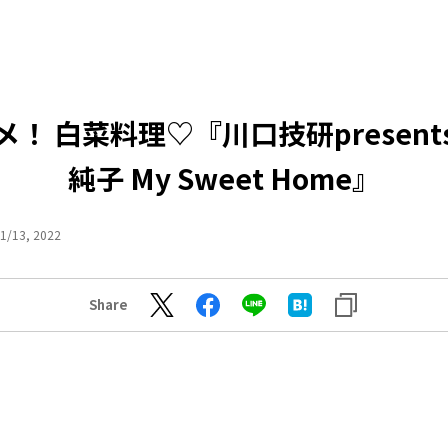
メ！ 白菜料理♡『川口技研present
純子 My Sweet Home』
1/13, 2022
Share