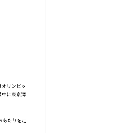
京オリンピッ
最中に東京湾
布あたりを走