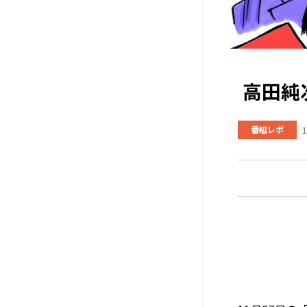
高田純
番組レポ
1