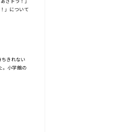
「あさドラ！」
ラ！」について
待ちきれない
た。小学館の