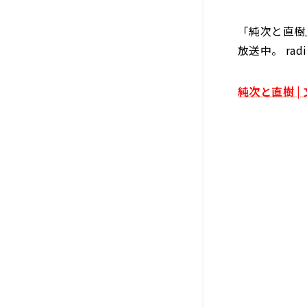
「純次と直樹」
放送中。 r
純次と直樹 | 文化