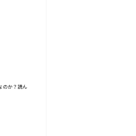
」
なのか？読ん