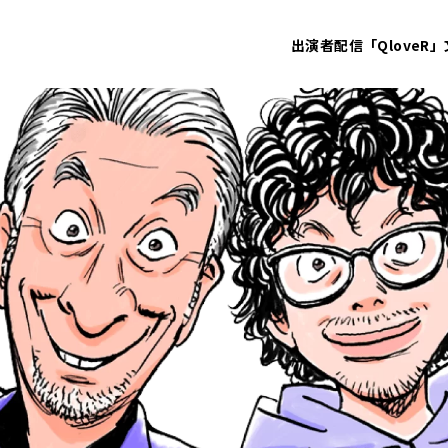
出演者
配信「QloveR」