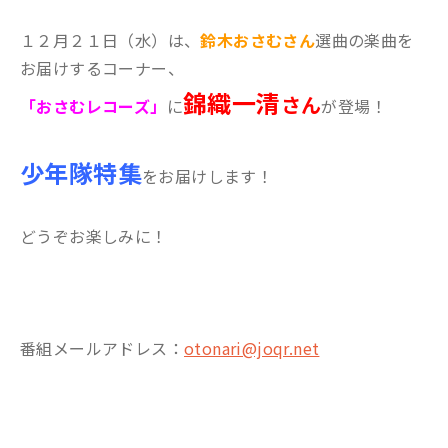
１２月２１日（水）は、
鈴木おさむさん
選曲の楽曲を
お届けするコーナー、
錦織一清
さん
「おさむレコーズ」
に
が登場！
少年隊特集
をお届けします！
どうぞお楽しみに！
番組メールアドレス：
otonari@joqr.net