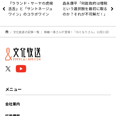
『ラランド・サーヤの虎視
森永康平「何故政府は増税
舌舌』と「サントネージュ
という選択肢を最初に取る
ワイン」のコラボワイン
のか？それが不可解だ！」
『虎視舌スパークリングロ
ゼ』が完成！3000本限定
販売！ 「甘くて美味し
文化放送の記事一覧
錦織一清さんが登場！「おとなりさん」12月21日
い！味噌汁みたいに飲んじ
ゃった！」
メニュー
会社案内
採用情報