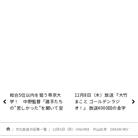
総合5位以内を狙う帝京大
12月8日（木）放送 『大竹
学！ 中野監督「選手たち
まこと ゴールデンラジ
の”苦しかった”を聞いて安
オ！』 放送4000回の金字
心した」～箱根駅伝への道
塔を打ち立てる ゲストの
～
伊集院光も祝福！ 「ボー
っとしてる間にこんなとこ
文化放送の記事一覧
12月5日（月）ONAIR分 片山右京 DREAM REVIEW レポート！！
ろまで。人生、なにがある