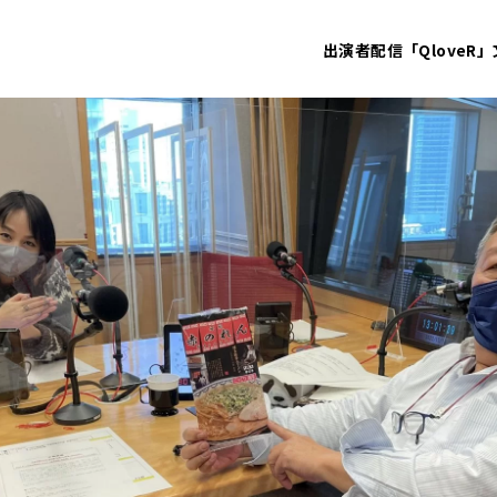
出演者
配信「QloveR」