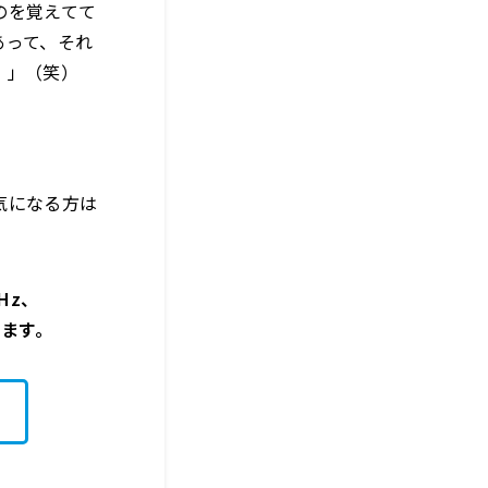
のを覚えてて
あって、それ
。」（笑）
気になる方は
Hz、
きます。