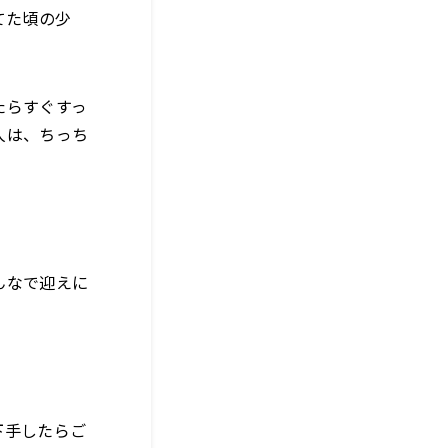
てた頃の少
たらすぐすっ
人は、ちっち
んなで迎えに
下手したらご