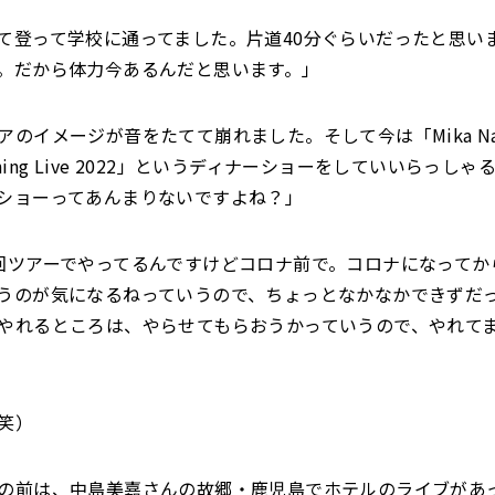
て登って学校に通ってました。片道40分ぐらいだったと思い
。だから体力今あるんだと思います。」
アのイメージが音をたてて崩れました。そして今は「Mika Naka
 Dining Live 2022」というディナーショーをしていいらっし
ショーってあんまりないですよね？」
回ツアーでやってるんですけどコロナ前で。コロナになってか
うのが気になるねっていうので、ちょっとなかなかできずだ
やれるところは、やらせてもらおうかっていうので、やれて
」
笑）
の前は、中島美嘉さんの故郷・鹿児島でホテルのライブがあ