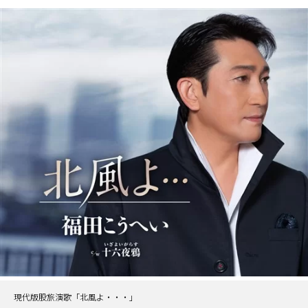
現代版股旅演歌「北風よ・・・」