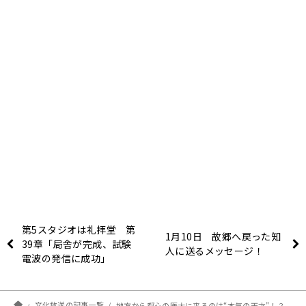
第5スタジオは礼拝堂 第
1月10日 故郷へ戻った知
39章「局舎が完成、試験
人に送るメッセージ！
電波の発信に成功」
文化放送の記事一覧
地方から都心の医大に来るのは“本気の天才”！？