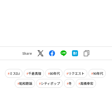
Share
ミスDJ
千倉真理
80年代
リクエスト
90年代
昭和歌謡
シティポップ
冬
高橋幸宏