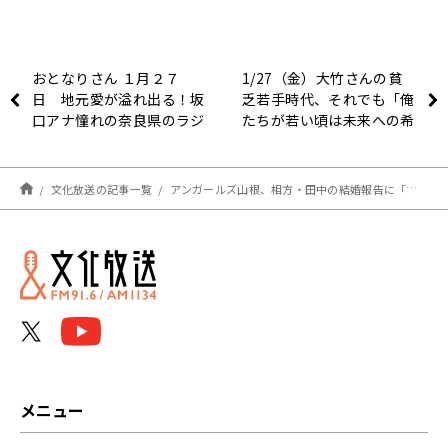
おとなりさん １月２７
1/27（金）大竹さんの貧
日 地元愛が溢れ出る！坂
乏若手時代、それでも「俺
口アナ憧れの奈良県のラジ
たちが若い頃は未来への希
オスター登場！
望があった」
文化放送の記事一覧
アンガールズ山根、相方・田中の結婚報告に「薄い」反応!? 真相を明かす
メニュー