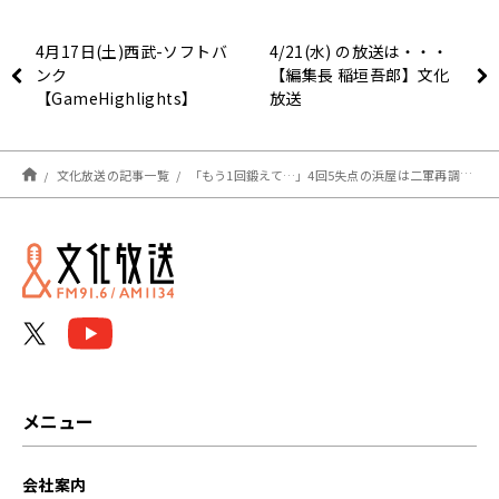
4月17日(土)西武-ソフトバ
4/21(水) の放送は・・・
ンク
【編集長 稲垣吾郎】文化
【GameHighlights】
放送
文化放送の記事一覧
「もう1回鍛えて…」4回5失点の浜屋は二軍再調整、松本航は中継ぎから復活目指す…本日の【#辻コメ】
メニュー
会社案内