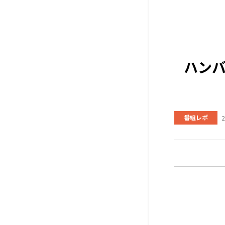
ハン
番組レポ
2