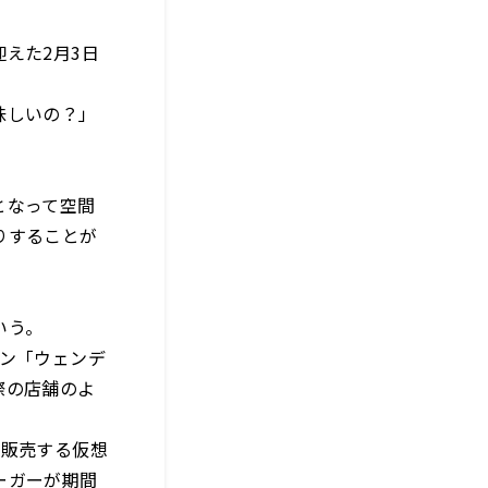
えた2月3日
味しいの？」
となって空間
りすることが
いう。
ラン「ウェンデ
際の店舗のよ
を販売する仮想
ーガーが期間