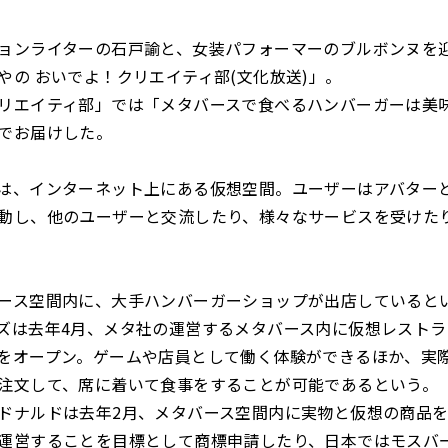
ョンライターの石戸諭と、女装パフォーマーのブルボンヌを迎
やの おいでよ！クリエイティ部(文化放送)」。
リエイティ部」では「メタバースで食べるハンバーガーは美
でお届けした。
は、インターネット上にある仮想空間。ユーザーはアバター
動し、他のユーザーと交流したり、様々なサービスを受けた
ース空間内に、大手ハンバーガーショップが出店していると
ズは去年4月、メタ社の運営するメタバース内に仮想レスト
をオープン。ゲームや店員として働く体験ができるほか、実
注文して、席に着いて食事をすることが可能であるという。
ドナルドは去年2月、メタバース空間内に実物と仮想の商品
運営することを目標として商標申請したり、日本ではモスバ