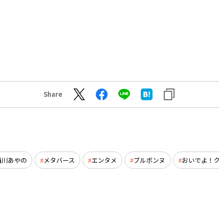
Share
西川あやの
メタバース
エンタメ
ブルボンヌ
おいでよ！