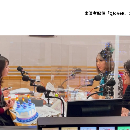
出演者
配信「QloveR」