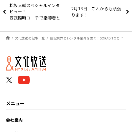
松坂大輔スペシャルインタ
2月13日 これからも頑張
ビュー！
ります！
西武臨時コーチで指導者と
しての第一歩
甦る 岩本勉との投げ合い
の記憶
文化放送の記事一覧
建設業界とレンタル業界を繋ぐ！SORABITOの取り組みを紹介
メニュー
会社案内