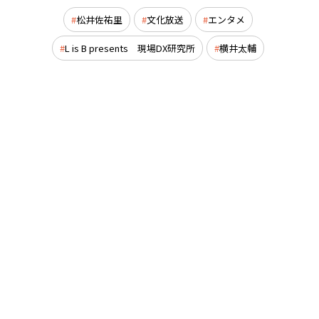
松井佐祐里
文化放送
エンタメ
L is B presents 現場DX研究所
横井太輔