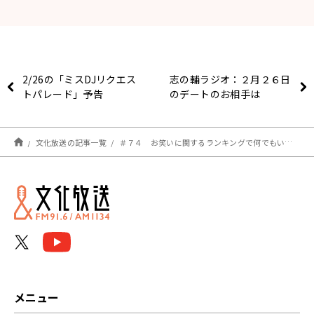
2/26の「ミスDJリクエス
志の輔ラジオ：２月２６日
トパレード」予告
のデートのお相手は
文化放送の記事一覧
＃７４ お笑いに関するランキングで何でもいいから上位に入りたかったもうひとつの土曜日
メニュー