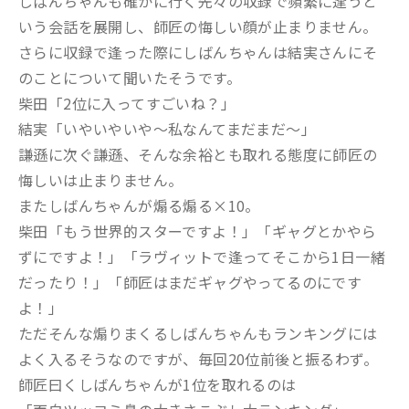
しばんちゃんも確かに行く先々の収録で頻繁に逢うと
いう会話を展開し、師匠の悔しい顔が止まりません。
さらに収録で逢った際にしばんちゃんは結実さんにそ
のことについて聞いたそうです。
柴田「2位に入ってすごいね？」
結実「いやいやいや～私なんてまだまだ～」
謙遜に次ぐ謙遜、そんな余裕とも取れる態度に師匠の
悔しいは止まりません。
またしばんちゃんが煽る煽る×10。
柴田「もう世界的スターですよ！」「ギャグとかやら
ずにですよ！」「ラヴィットで逢ってそこから1日一緒
だったり！」「師匠はまだギャグやってるのにです
よ！」
ただそんな煽りまくるしばんちゃんもランキングには
よく入るそうなのですが、毎回20位前後と振るわず。
師匠曰くしばんちゃんが1位を取れるのは