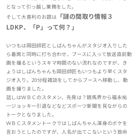
となって引っ越し業務をした。
「謎の間取り情報３
そして大喜利のお題は
LDKP、「P」って何？」
いつもは岡田師匠としばんちゃんがスタジオ入りした
ら着席と同時に打ち合わせ、ブースに入って放送直前動
画を撮るというスキマ時間のない流れなのですが、き
ょうはしばんちゃんも岡田師匠もいつもより早くスタ
ジオ入り。20分程雑談をしてからブースへ移動し、動
画を撮りました。
話しはＷＢＣのスタメン、先発は？競馬界から福永祐
一ジョッキー引退などなどスポーツ新聞を見ながらの
トークとなりました。
ＷＢＣスタメントークではしばんちゃん渾身のボケを
言おうとしたのですが、人名が出てこないという致命