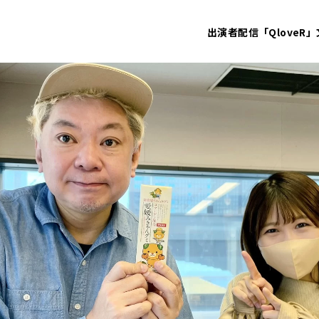
出演者
配信「QloveR」