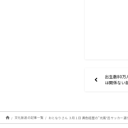
出生数80万
は関係ない
い」
文化放送の記事一覧
おとなりさん ３月１日 異色経歴の”元風°呂サッカー選