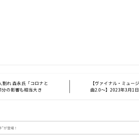
人割れ 森永氏「コロナと
【ヴァイナル・ミュー
部分の影響も相当大き
曲2.0～】2023年3月
エア楽曲
手”が登場！