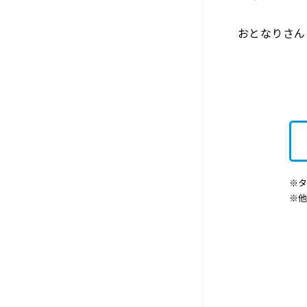
おとなりさん│文
※タ
※