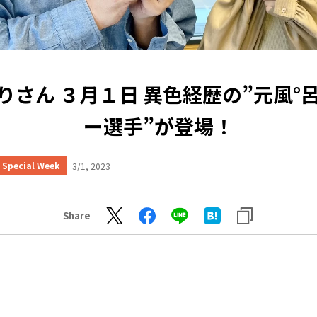
りさん ３月１日 異色経歴の”元風°
ー選手”が登場！
Special Week
3/1, 2023
Share