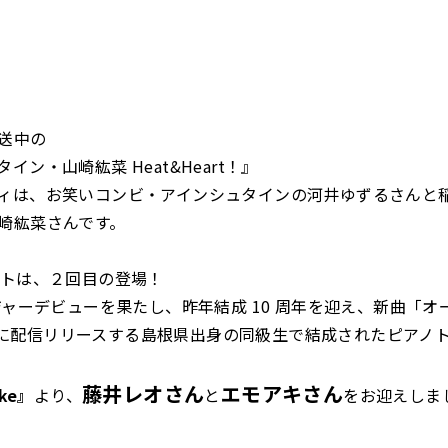
送中の
イン・山崎紘菜 Heat&Heart！』
ィは、お笑いコンビ・アインシュタインの河井ゆずるさんと
崎紘菜さんです。
ストは、２回目の登場！
メジャーデビューを果たし、
昨年結成 10 周年を迎え、新曲
「オ
8 日に配信リリースする
島根県出身の同級生で結成されたピアノ
藤井レオさん
エモアキさん
ake』
より、
と
をお迎えしま