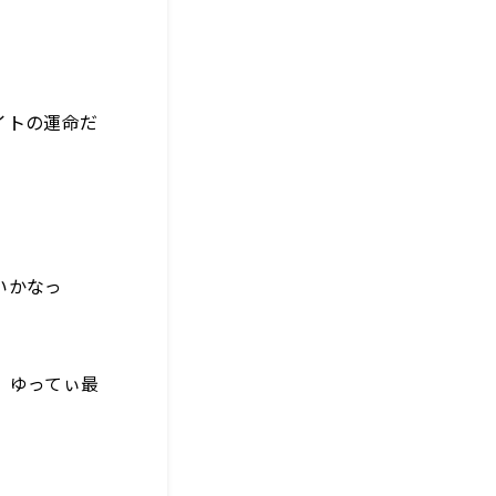
イトの運命だ
いかなっ
）ゆってぃ最