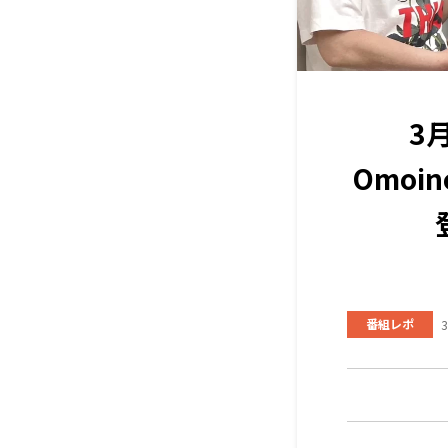
3
Omoi
番組レポ
3