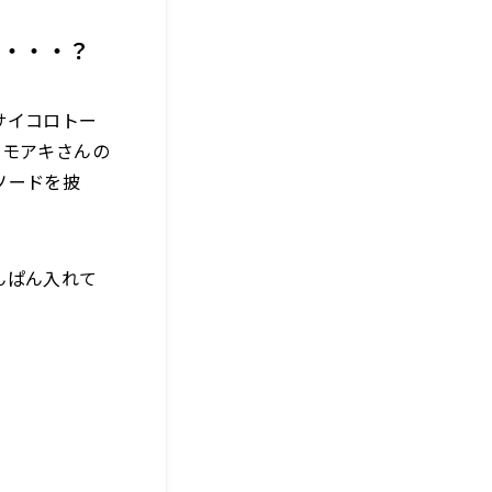
は・・・？
サイコロトー
エモアキさんの
ソードを披
んぱん入れて
）