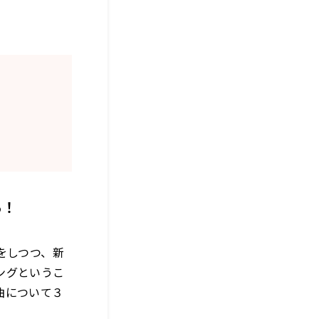
る！
をしつつ、
新
ングというこ
曲について３