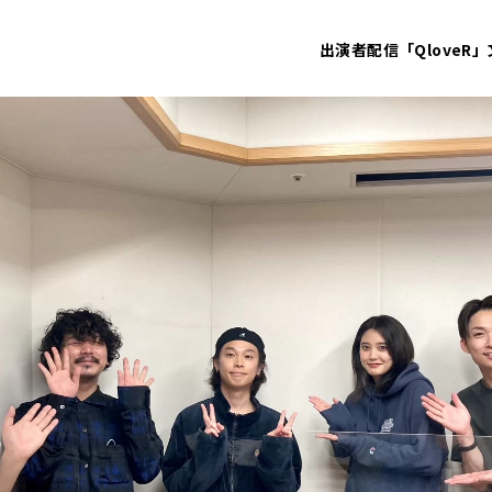
出演者
配信「QloveR」