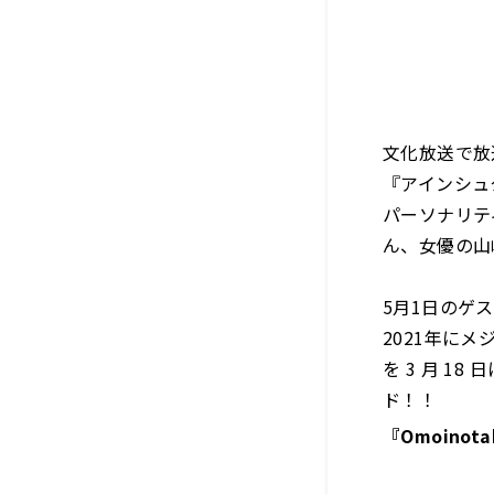
文化放送で放
『アインシュタ
パーソナリテ
ん、女優の山
5月1日のゲ
2021年に
を 3 月 1
ド！！
『Omoinot