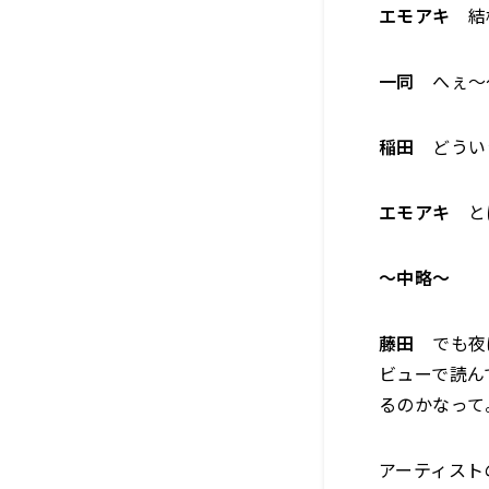
エモアキ
結構
一同
へぇ〜
稲田
どうい
エモアキ
と
〜中略〜
藤田
でも夜は
ビューで読ん
るのかなって
アーティスト