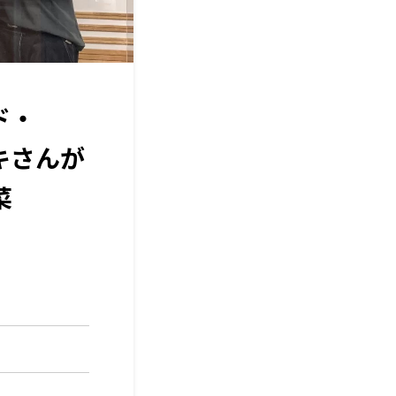
ド・
アキさんが
菜