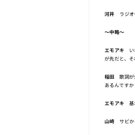
河井
ラジオや
〜中略〜
エモアキ
いわ
が先だと、そ
稲田
歌詞が
あるんですか
エモアキ
基本
山崎
サビか