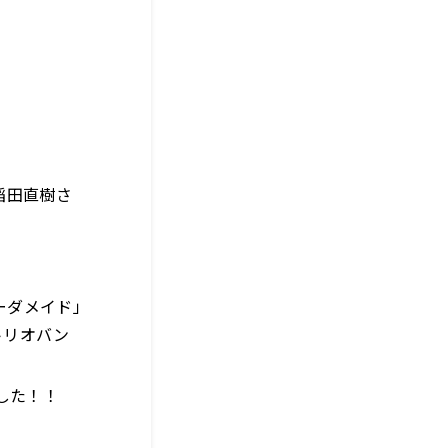
稲田直樹さ
ーダメイド」
トリオバン
した！！