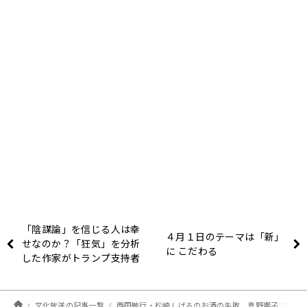
「陰謀論」を信じる人は幸
４月１日のテーマは「新」
せなのか？「狂気」を分析
に こだわる
した作家がトランプ支持者
の暴走を解説する
文化放送の記事一覧
西田敏行・松崎しげるのお酒の失敗、真野響子の家で一体何が⁈ 『くにまる居酒屋』番組レポート