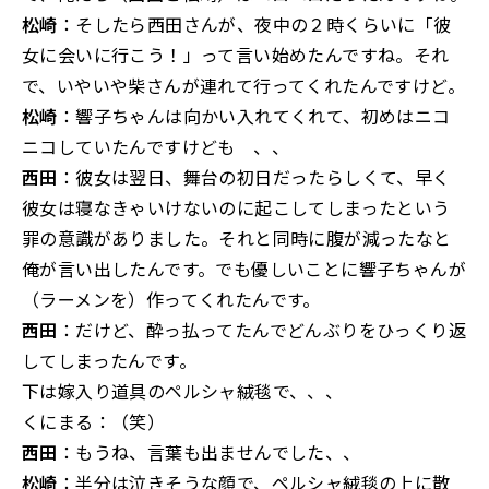
松崎
：そしたら西田さんが、夜中の２時くらいに「彼
女に会いに行こう！」って言い始めたんですね。それ
で、いやいや柴さんが連れて行ってくれたんですけど。
松崎
：響子ちゃんは向かい入れてくれて、初めはニコ
ニコしていたんですけども 、、
西田
：彼女は翌日、舞台の初日だったらしくて、早く
彼女は寝なきゃいけないのに起こしてしまったという
罪の意識がありました。それと同時に腹が減ったなと
俺が言い出したんです。でも優しいことに響子ちゃんが
（ラーメンを）作ってくれたんです。
西田
：だけど、酔っ払ってたんでどんぶりをひっくり返
してしまったんです。
下は嫁入り道具のペルシャ絨毯で、、、
くにまる：（笑）
西田
：もうね、言葉も出ませんでした、、
松崎
：半分は泣きそうな顔で、ペルシャ絨毯の上に散