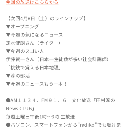
今回の放送はこちらから
【次回4月8日（土）のラインナップ】
▼オープニング
▼今週の気になるニュース
速水健朗さん（ライター）
▼今週のスゴい人
伊藤賀一さん（日本一生徒数が多い社会科講師）
「桃鉄で覚える日本地理」
▼淳の部活
▼今週のニュースもう一本！
●AM１１３４、FM９１．６ 文化放送「田村淳の
News CLUB」
毎週土曜日午後1時～3時 生放送
●パソコン、スマートフォンから”radiko”でも聴けま