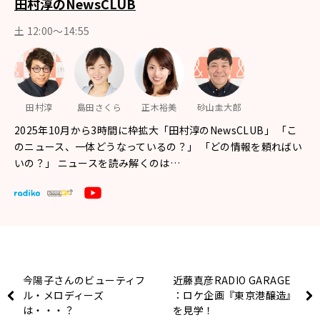
田村淳のNewsCLUB
土 12:00～14:55
田村淳
島田さくら
正木裕美
砂山圭大郎
2025年10月から3時間に枠拡大「田村淳のNewsCLUB」 「こ
のニュース、一体どうなっているの？」 「どの情報を頼ればい
いの？」 ニュースを読み解くのは…
今陽子さんのビューティフ
近藤真彦RADIO GARAGE
ル・メロディーズ
：ロケ企画『東京港醸造』
は・・・？
を見学！