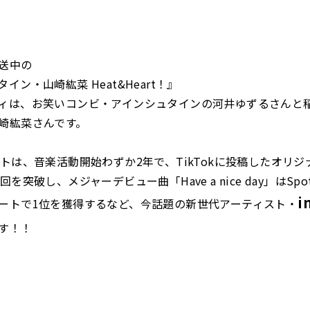
送中の
イン・山崎紘菜 Heat&Heart！』
ィは、お笑いコンビ・アインシュタインの河井ゆずるさんと
崎紘菜さんです。
ストは、音楽活動開始わずか2年で、TikTokに投稿したオリ
を突破し、メジャーデビュー曲「Have a nice day」はSpo
i
ートで1位を獲得するなど、今話題の新世代アーティスト
・
す！！