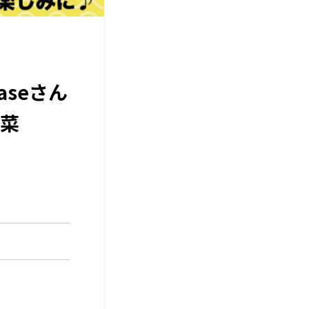
seさん
菜