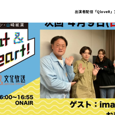
出演者
配信「QloveR」