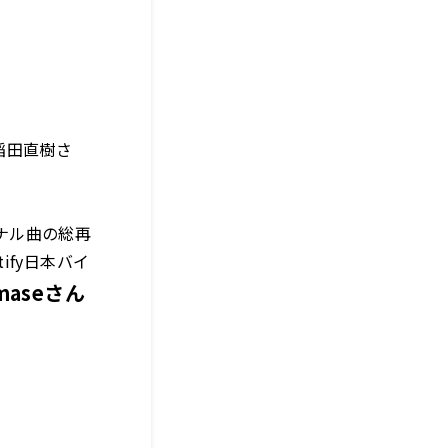
稲田直樹さ
ジナル曲の総再
tify日本バイ
maseさん