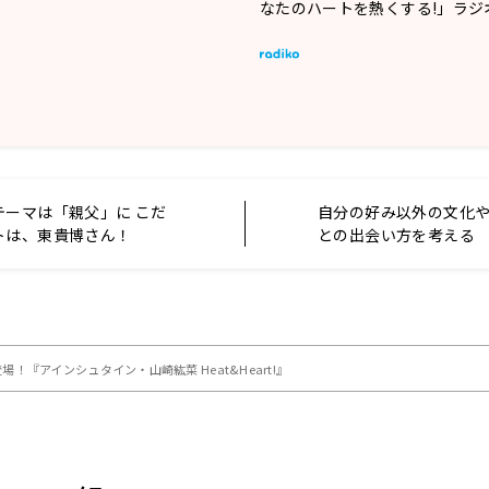
なたのハートを熱くする!」ラジ
テーマは「親父」に こだ
自分の好み以外の文化
トは、東貴博さん！
との出会い方を考える
！『アインシュタイン・山崎紘菜 Heat&Heart!』