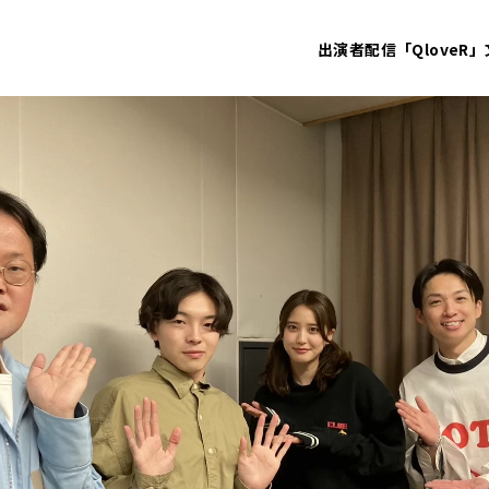
出演者
配信「QloveR」