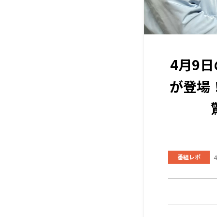
4月9
が登場
番組レポ
4