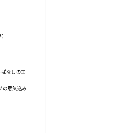
笑）
っぱなしのエ
ブの意気込み