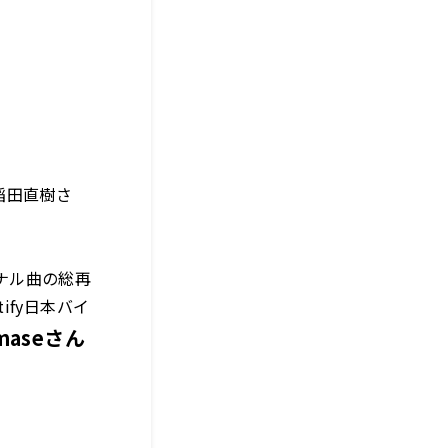
稲田直樹さ
ジナル曲の総再
tify日本バイ
maseさん