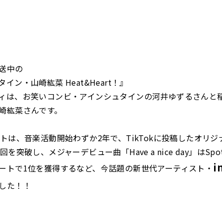
送中の
イン・山崎紘菜 Heat&Heart！』
ィは、お笑いコンビ・アインシュタインの河井ゆずるさんと
崎紘菜さんです。
ストは、音楽活動開始わずか2年で、TikTokに投稿したオリ
を突破し、メジャーデビュー曲「Have a nice day」はSpo
i
ートで1位を獲得するなど、今話題の新世代アーティスト
・
した！！