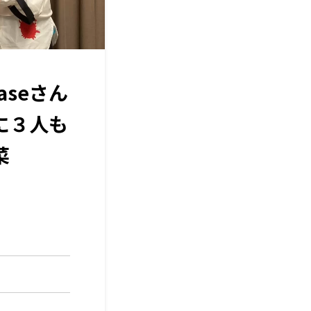
seさん
に３人も
菜