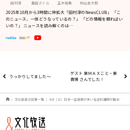
田村淳
島田さくら
正木裕美
砂山圭大郎
2025年10月から3時間に枠拡大「田村淳のNewsCLUB」 「こ
のニュース、一体どうなっているの？」 「どの情報を頼ればい
いの？」 ニュースを読み解くのは…
ゲスト 東ＭＡＸこと・東
うっかりしてました～
貴博 さんでした！
文化放送の記事一覧
4/8（土）日本一生徒数が多い社会科講師が勧める！「大人の学び直し」