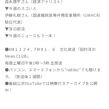
森永康平さん（経済アナリスト）
▼今週のスゴい人
伊藤礼樹さん（国連難民高等弁務官事務所（UNHCR）
駐日代表）
▼淳の部活
▼今週のニュースもう一本！
●AM１１３４、FM９１．６ 文化放送「田村淳の
News CLUB」
毎週土曜日午後1時～3時 生放送
●パソコン、スマートフォンから”radiko”でも聴けま
す。（放送後１週間）
●番組公式YouTubeでは映像付きアーカイブを公開
中！