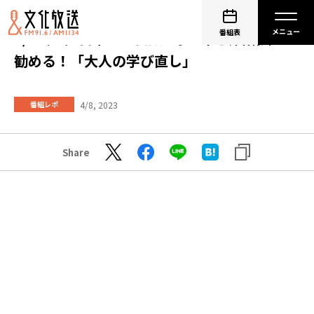
番組表
4/8（土）日本一生徒数が多い社会科講師が
勧める！「大人の学び直し」
4/8, 2023
番組レポ
Share